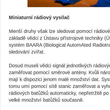
Miniaturní rádiový vysílač
Menší druhy však lze sledovat pomocí rádiové 
základě vědci z Ústavu přístrojové techniky (Ú
systém BAARA (Biological AutomAted Radiotr
sledování zvířat.
Dosud museli vědci signál jednotlivých rádiov
zaměřovat pomocí směrové antény. Kvůli nároč
mají k dispozici jenom malé množství dat. S
tomu umí pomocí sítě stanic zaměřovat a vyh
rádiových batůžků automaticky, nepřetržitě po
velké množství batůžků současně.