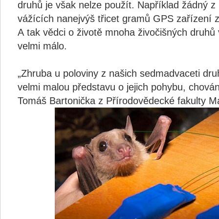
druhů je však nelze použít. Například žádný z
vážících nanejvýš třicet gramů GPS zařízení 
A tak vědci o životě mnoha živočišných druhů
velmi málo.
„Zhruba u poloviny z našich sedmadvaceti d
velmi malou představu o jejich pohybu, chován
Tomáš Bartonička z Přírodovědecké fakulty Ma