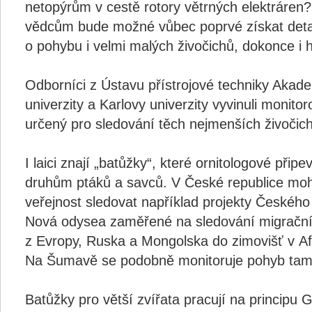
netopýrům v cestě rotory větrných elektráren
vědcům bude možné vůbec poprvé získat detai
o pohybu i velmi malých živočichů, dokonce i
Odborníci z Ústavu přístrojové techniky Aka
univerzity a Karlovy univerzity vyvinuli moni
určený pro sledování těch nejmenších živočic
I laici znají „batůžky“, které ornitologové přip
druhům ptáků a savců. V České republice mohl
veřejnost sledovat například projekty Českého 
Nová odysea zaměřené na sledování migrační
z Evropy, Ruska a Mongolska do zimovišť v Afr
Na Šumavě se podobně monitoruje pohyb tam
Batůžky pro větší zvířata pracují na principu