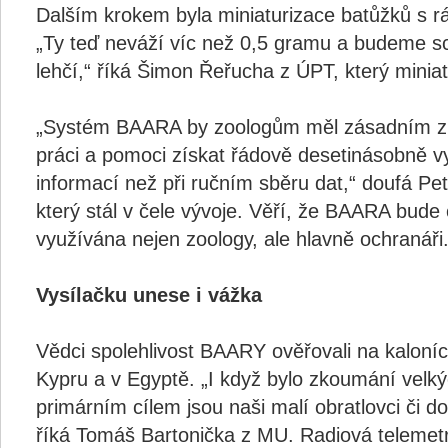
Dalším krokem byla miniaturizace batůžků s r
„Ty teď neváží víc než 0,5 gramu a budeme sc
lehčí,“ říká Šimon Řeřucha z ÚPT, který miniat
„Systém BAARA by zoologům měl zásadním z
práci a pomoci získat řádově desetinásobně v
informací než při ručním sběru dat,“ doufá Pet
který stál v čele vývoje. Věří, že BAARA bude
využívána nejen zoology, ale hlavně ochranáři
Vysílačku unese i vážka
Vědci spolehlivost BAARY ověřovali na kaloní
Kypru a v Egyptě. „I když bylo zkoumání velk
primárním cílem jsou naši malí obratlovci či d
říká Tomáš Bartonička z MU. Radiová telemetr