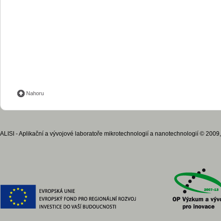
Nahoru
ALISI - Aplikační a vývojové laboratoře mikrotechnologií a nanotechnologií © 2009