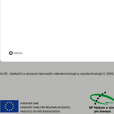
Nahoru
ALISI - Aplikační a vývojové laboratoře mikrotechnologií a nanotechnologií © 2009