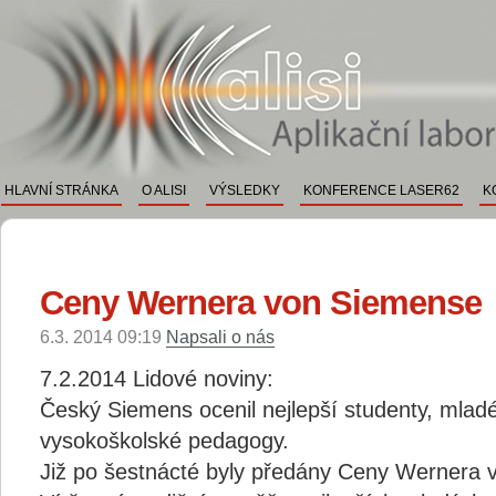
ALISI
Aplikační a vývojové labo
HLAVNÍ STRÁNKA
O ALISI
VÝSLEDKY
KONFERENCE LASER62
K
Ceny Wernera von Siemense
6.3. 2014 09:19
Napsali o nás
7.2.2014 Lidové noviny:
Český Siemens ocenil nejlepší studenty, mlad
vysokoškolské pedagogy.
Již po šestnácté byly předány Ceny Wernera 