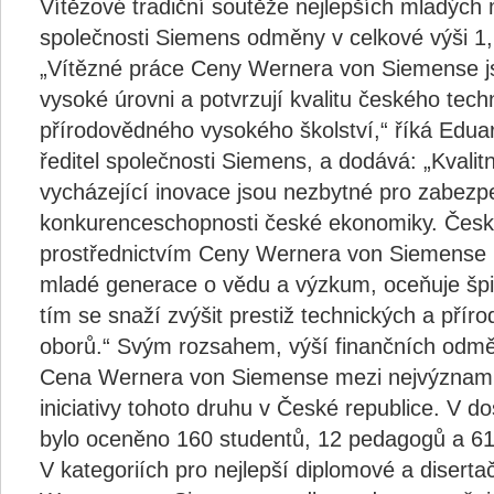
Vítězové tradiční soutěže nejlepších mladých 
společnosti Siemens odměny v celkové výši 1,
„Vítězné práce Ceny Wernera von Siemense js
vysoké úrovni a potvrzují kvalitu českého tech
přírodovědného vysokého školství,“ říká Eduar
ředitel společnosti Siemens, a dodává: „Kvalit
vycházející inovace jsou nezbytné pro zabezp
konkurenceschop­nosti české ekonomiky. Čes
prostřednictvím Ceny Wernera von Siemense 
mladé generace o vědu a výzkum, oceňuje šp
tím se snaží zvýšit prestiž technických a přír
oborů.“ Svým rozsahem, výší finančních odměn 
Cena Wernera von Siemense mezi nejvýznamn
iniciativy tohoto druhu v České republice. V d
bylo oceněno 160 studentů, 12 pedagogů a 6
V kategoriích pro nejlepší diplomové a disert