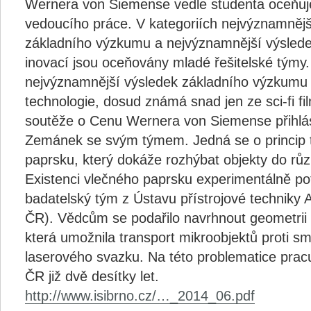
Wernera von Siemense vedle studenta oceňu
vedoucího práce. V kategoriích nejvýznamnějš
základního výzkumu a nejvýznamnější výsledek
inovací jsou oceňovány mladé řešitelské týmy
nejvýznamnější výsledek základního výzkumu 
technologie, dosud známá snad jen ze sci-fi fi
soutěže o Cenu Wernera von Siemense přihlás
Zemánek se svým týmem. Jedná se o princip 
paprsku, který dokáže rozhýbat objekty do rů
Existenci vlečného paprsku experimentálně pot
badatelský tým z Ústavu přístrojové technik
ČR). Vědcům se podařilo navrhnout geometrii
která umožnila transport mikroobjektů proti sm
laserového svazku. Na této problematice prac
ČR již dvě desítky let.
http://www.isibrno.cz/…_2014_06.pdf