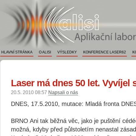
ALISI
Aplikační a vývojové labo
HLAVNÍ STRÁNKA
O ALISI
VÝSLEDKY
KONFERENCE LASER62
K
Laser má dnes 50 let. Vyvíjel 
20.5. 2010 08:57
Napsali o nás
DNES, 17.5.2010, mutace: Mladá fronta DNES 
BRNO Ani tak běžná věc, jako je puštění cédé
možná, kdyby před půlstoletím nenastal zása