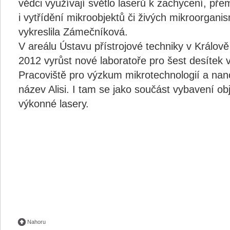
vědci využívají světlo laserů k zachycení, pře
i vytřídění mikroobjektů či živých mikroorgani
vykreslila Zámečníková.
V areálu Ústavu přístrojové techniky v Králově
2012 vyrůst nové laboratoře pro šest desítek
Pracoviště pro výzkum mikrotechnologií a nan
název Alisi. I tam se jako součást vybavení ob
výkonné lasery.
Nahoru