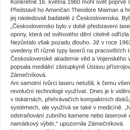
Konkrétně 16. května 1960 mohl svět poprvé sp
Představil ho Američan Theodore Maiman a hne
jej následovali badatelé z Československa. Byl
„Československo bylo v době představení lase
opony, která od světového dění citelně odřízla
Nezůstalo však pozadu dlouho. Již v roce 196
uvedeny tři různé typy laserů na pracovištích 
Československé akademie věd a Vojenského 
popsala mediální zástupkyně Ústavu přístrojo
Zámečníková.
Ani samotní tvůrci laseru netušili, k čemu vš
revoluční technologii využívat. Dnes je k vidě
v tiskárnách, přehrávačích kompaktních disků
systémech, ale využívá se také v medicíně. „N
odstraňování zubního kamene nebo laserové op
namátkový výběr,“ upozornila Zámečníková.