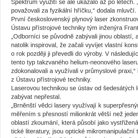
Spektrum využití se ale ukázalo až po letech. „
považovali za fyzikální hříčku,“ dodala mluvčí.
První československý plynový laser zkonstru
Ústavu přístrojové techniky tým inženýra Frant
„Odborníci se původně zabývali jinou oblastí, a
natolik inspiroval, že začali vyvíjet vlastní kons
o rok později ji převedli do výroby. V následují
tento typ takzvaného helium-neonového laser
zdokonalovali a využívali v průmyslové praxi,
z Ústavu přístrojové techniky.
Laserovou technikou se ústav od šedesátých l
zabývat nepřestal.
„Brněnští vědci lasery využívají k superpřes
měřením s přesností milionkrát větší než jeden
oblastí zkoumání, která působí jako vystřižen
tické literatury, jsou optické mikromanipulační 